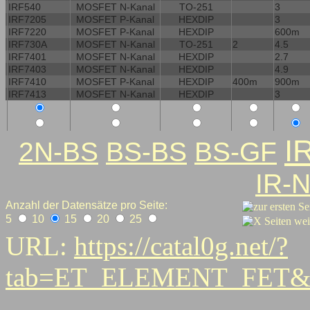
IRF540
MOSFET N-Kanal
TO-251
3
IRF7205
MOSFET P-Kanal
HEXDIP
3
IRF7220
MOSFET P-Kanal
HEXDIP
600m
IRF730A
MOSFET N-Kanal
TO-251
2
4.5
IRF7401
MOSFET N-Kanal
HEXDIP
2.7
IRF7403
MOSFET N-Kanal
HEXDIP
4.9
IRF7410
MOSFET P-Kanal
HEXDIP
400m
900m
IRF7413
MOSFET N-Kanal
HEXDIP
3
I
2N-BS
BS-BS
BS-GF
IR-
Anzahl der Datensätze pro Seite:
5
10
15
20
25
URL:
https://catal0g.net/?
tab=ET_ELEMENT_FET&c