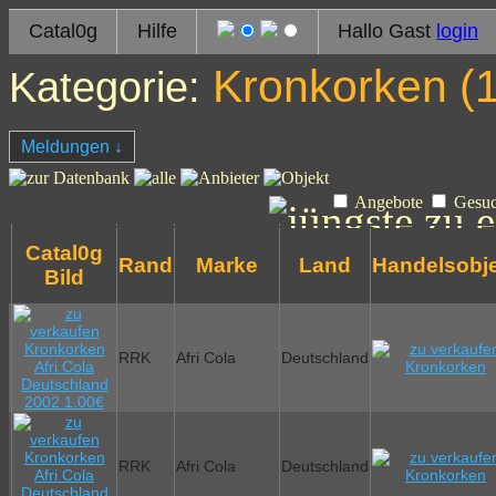
Catal0g
Hilfe
Hallo Gast
login
Kronkorken (
Kategorie:
Meldungen
↓
Angebote
Gesu
Catal0g
Rand
Marke
Land
Handelsobj
Bild
RRK
Afri Cola
Deutschland
RRK
Afri Cola
Deutschland