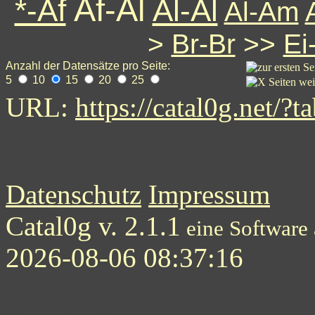
Af-Al
*-Af
Al-Al
Al-Am
>
Br-Br
>>
Ei
Anzahl der Datensätze pro Seite:
5
10
15
20
25
URL:
https://catal0g.net
1
1
3
4
5
6
7
8
9
10
11
Datenschutz
Impressum
Catal0g v. 2.1.1
eine Software
2026-08-06 08:37:16
Stichwortliste enthaltener B