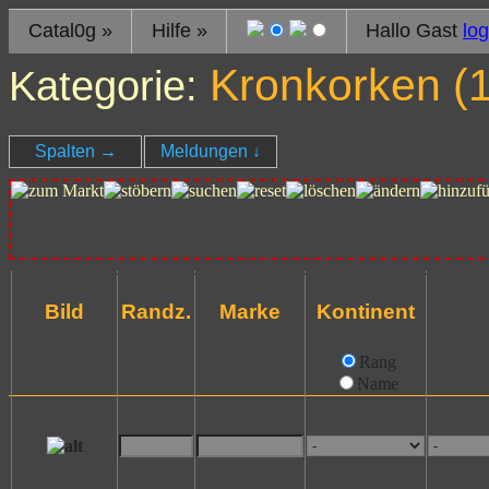
Catal0g
»
Hilfe
»
Hallo Gast
log
Kronkorken (
Kategorie:
Spalten
→
Meldungen
↓
Bild
Randz.
Marke
Kontinent
Rang
Name