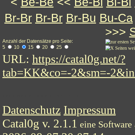
<
Be-Be
<<
Be-Bi
Bi-Bi
Br-Br
Br-Br
Br-Bu
Bu-Ca
>>>
Anzahl der Datensätze pro Seite:
5
10
15
20
25
URL:
https://catal0g.net/?
tab=KK&co=-2&sm=-2&in
9
10
11
12
13
14
15
16
17
18
18
20
21
22
23
24
25
26
27
28
Datenschutz
Impressum
Catal0g v. 2.1.1
eine Software