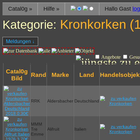
Catal0g
»
Hilfe
»
Hallo Gast
log
Kronkorken (
Kategorie:
Meldungen
↓
Angebote
Gesu
Catal0g
Rand
Marke
Land
Handelsobjek
Bild
RRK
Aldersbacher
Deutschland
MMM
Tre
Alifruit
Italien
Emme