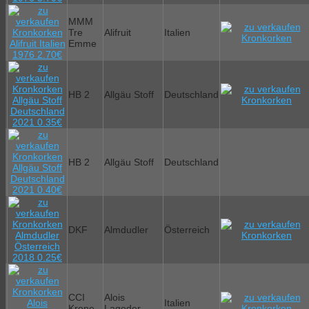
MMM
Tre
Alifruit
Italien
Emme
HB 2
Allgäu Stoff
Deutschland
HB 2
Allgäu Stoff
Deutschland
DKF
Almdudler
Österreich
CCI
Alois
Italien
Krone
Lageder