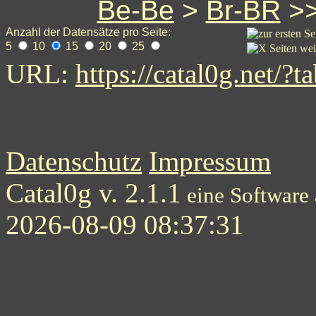
Be-Be
>
Br-BR
>
Anzahl der Datensätze pro Seite:
5
10
15
20
25
URL:
https://catal0g.net
1
2
2
4
5
6
7
8
9
10
11
12
Datenschutz
Impressum
Catal0g v. 2.1.1
eine Software
2026-08-09 08:37:31
Stichwortliste enthaltener B
Kronkorken