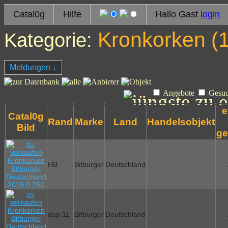
Catal0g
Hilfe
Hallo Gast
login
Kronkorken (
Kategorie:
Meldungen
↓
Angebote
Gesu
e
Catal0g
Rand
Marke
Land
Handelsobjekt
Bild
ge
HB
Bitburger
Deutschland
dap 11
Bitburger
Deutschland