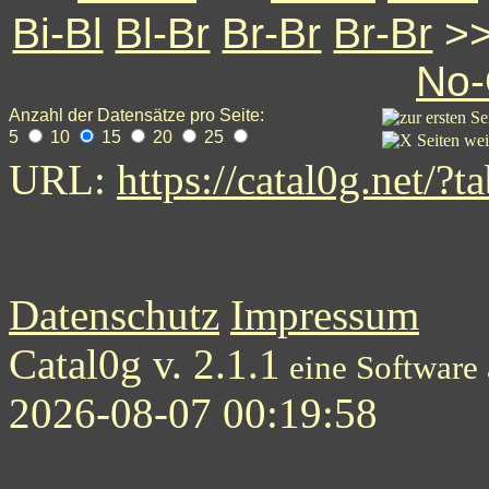
Bi-Bl
Bl-Br
Br-Br
Br-Br
>
No
Anzahl der Datensätze pro Seite:
5
10
15
20
25
URL:
https://catal0g.net
12
13
14
15
16
17
18
19
20
21
21
23
24
25
26
27
28
29
30
31
Datenschutz
Impressum
Catal0g v. 2.1.1
eine Software
2026-08-07 00:19:58
Stichwortliste enthaltener B