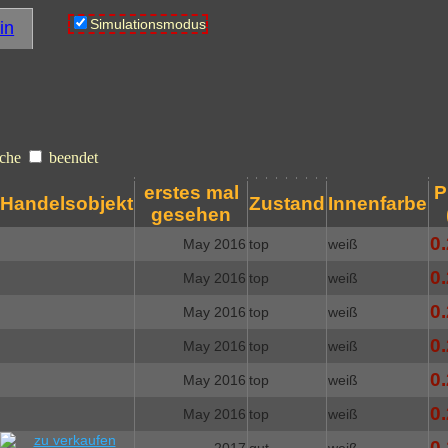
Simulationsmodus
in
che
beendet
erstes mal
P
Handelsobjekt
Zustand
Innenfarbe
gesehen
0.
May 2016
top
weiß
0.
May 2016
top
weiß
0.
May 2016
top
weiß
0.
May 2016
top
weiß
0.
May 2016
top
weiß
0.
May 2016
top
weiß
0.