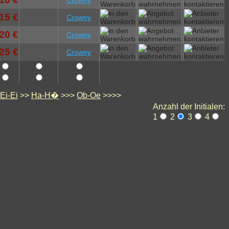
Crowny
15 €
Crowny
20 €
Crowny
25 €
Crowny
Ei-Ei
>>
Ha-H�
>>>
Ob-Oe
>>>>
Anzahl der Initialen:
1
2
3
4