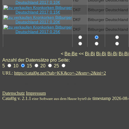
HB
Bitburger
Deutschland
DKF
Bitburger
Deutschland
DKF
Bitburger
Deutschland
DKF
Bitburger
Deutschland
<
Be-Be
<<
Bi-Bi
Bi-Bi
Bi-Bi
Bi-Bi
Anzahl der Datensätze pro Seite:
5
10
15
20
25
URL:
https://catal0g.net/?tab=KK&co=-2&sm=-2&ini=2
13
14
15
16
17
18
19
20
21
22
22
24
25
26
27
28
29
30
31
32
Datenschutz
Impressum
Catal0g v. 2.1.1
timestamp 2026-08-
eine Software aus dem Hause byte0.de
Stichwortliste enthaltener Begriffe in Catal0g.net-Tabelle: Kronkorke