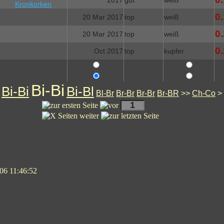
2017
gut
weiß
0.
20 Mar 2017
top
weiß
0.
20 Mar 2017
top
weiß
0.
Oct 2017
top
kupfer
Bi-Bi
Bi-Bi
Bi-Bl
Bl-Br
Br-Br
Br-Br
Br-BR
>>
Ch-Co
>
06 11:46:52
n