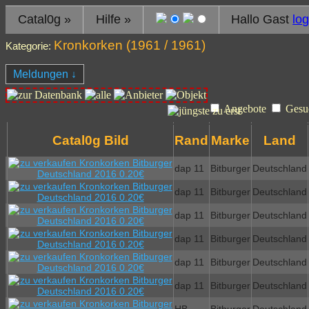
Catal0g
»
Hilfe
»
Hallo Gast
log
Kronkorken (
1961
/ 1961)
Kategorie:
Meldungen
↓
Angebote
Gesu
Catal0g Bild
Rand
Marke
Land
dap 11
Bitburger
Deutschland
dap 11
Bitburger
Deutschland
dap 11
Bitburger
Deutschland
dap 11
Bitburger
Deutschland
dap 11
Bitburger
Deutschland
dap 11
Bitburger
Deutschland