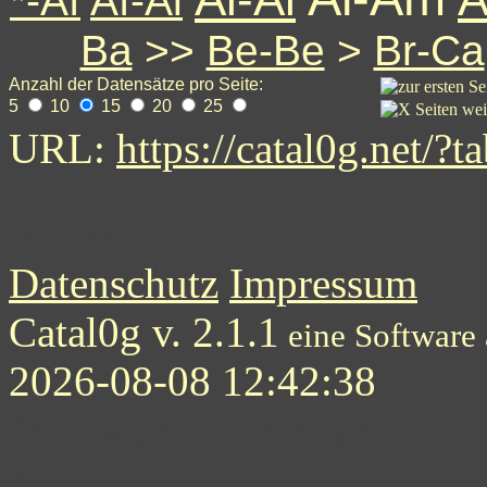
*-Af
Af-Al
Ba
>>
Be-Be
>
Br-Ca
Anzahl der Datensätze pro Seite:
5
10
15
20
25
URL:
https://catal0g.net
1
2
3
3
5
6
7
8
9
10
11
12
13
Datenschutz
Impressum
Catal0g v. 2.1.1
eine Software
2026-08-08 12:42:38
Stichwortliste enthaltener B
Kronkorken