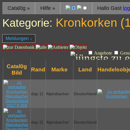
Catal0g
»
Hilfe
»
Hallo Gast
log
Kronkorken (
Kategorie:
Meldungen
↓
Angebote
Gesu
Catal0g
Rand
Marke
Land
Handelsobj
Bild
dap 11
Alpirsbacher
Deutschland
dap 11
Alpirsbacher
Deutschland