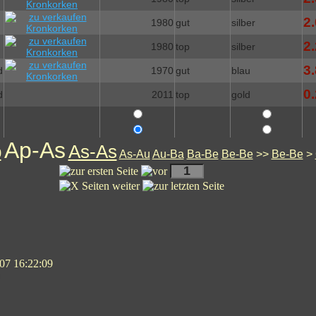
2.
1980
gut
silber
2.
1980
top
silber
3.
d
1970
gut
blau
0.
d
2011
top
gold
Ap-As
p
As-As
As-Au
Au-Ba
Ba-Be
Be-Be
>>
Be-Be
>
07 16:22:09
n