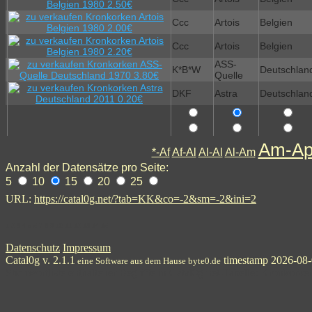
Ccc
Artois
Belgien
Ccc
Artois
Belgien
ASS-
K*B*W
Deutschlan
Quelle
DKF
Astra
Deutschlan
Am-A
*-Af
Af-Al
Al-Al
Al-Am
Anzahl der Datensätze pro Seite:
5
10
15
20
25
URL:
https://catal0g.net/?tab=KK&co=-2&sm=-2&ini=2
1
2
3
4
5
5
7
8
9
10
11
12
13
14
15
Datenschutz
Impressum
Catal0g v. 2.1.1
timestamp 2026-08-
eine Software aus dem Hause byte0.de
Stichwortliste enthaltener Begriffe in Catal0g.net-Tabelle: Kronkorke