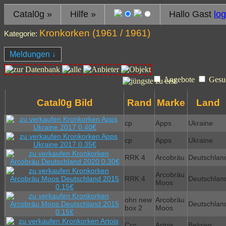
Catal0g
»
Hilfe
»
Hallo Gast
log
Kronkorken (
1961
/ 1961)
Kategorie:
Meldungen
↓
Angebote
Gesu
Catal0g Bild
Rand
Marke
Land
cp
Apps
Ukraine
cp
Apps
Ukraine
RRK 4
Arcobräu
Deutschlan
Arcobräu
RRK 4
Deutschlan
Moos
ohn new
Arcobräu
Deutschlan
box 2
Moos
Ccc
Artois
Belgien