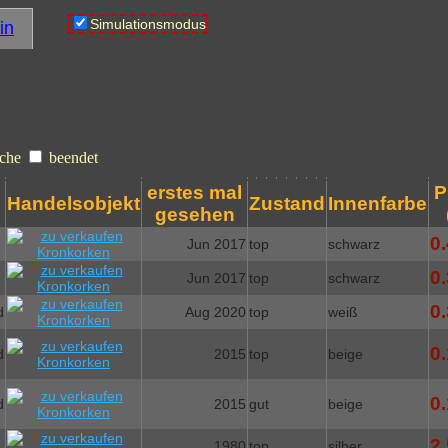
Simulationsmodus
in
che
beendet
erstes mal
P
Handelsobjekt
Zustand
Innenfarbe
gesehen
0.
Jun 2017
top
schwarz
0.
Jun 2017
top
schwarz
0.
d
Aug 2020
top
weiß
0.
d
2015
top
beige
0.
d
2015
gut
beige
2.
1980
top
silber