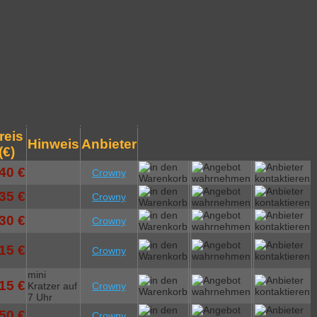
reis
Hinweis
Anbieter
(€)
40 €
Crowny
35 €
Crowny
30 €
Crowny
15 €
Crowny
mini
15 €
Kratzer auf
Crowny
7 Uhr
50 €
Crowny