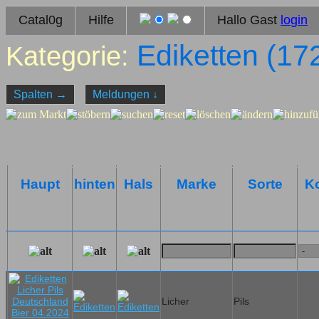
Catal0g
Hilfe
Hallo Gast
login
Ediketten (
17
Kategorie:
Spalten
→
Meldungen
↓
Haupt
hinten
Hals
Marke
Sorte
Ko
Licher
Pils