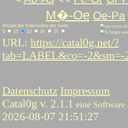
M�-Oe
Oe-Pa
Anzahl der Datensätze pro Seite:
5
10
15
20
25
URL:
https://catal0g.net/?
tab=LABEL&co=-2&sm=-2
1
2
3
4
5
6
7
8
9
10
10
12
13
14
15
16
17
18
Datenschutz
Impressum
Catal0g v. 2.1.1
eine Software
2026-08-07 21:51:27