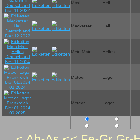
Maxl
Hell
Meckatzer
Hell
Mein Main
Helles
Meteor
Lager
Meteor
Lager
<
Ab-As
<<
Fe-Gr
Gr-