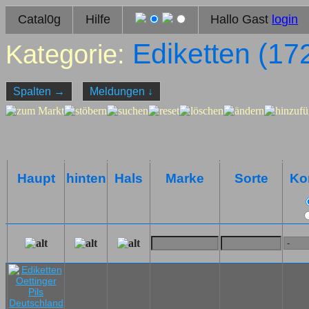
Catal0g
Hilfe
Hallo Gast
login
Ediketten (
17
Kategorie:
Spalten
→
Meldungen
↓
Haupt
hinten
Hals
Marke
Sorte
Ko