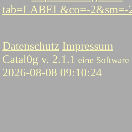
tab=LABEL&co=-2&sm=-2
3
4
5
6
7
8
9
10
11
12
12
14
15
16
17
18
Datenschutz
Impressum
Catal0g v. 2.1.1
eine Software
2026-08-08 09:10:24
Stichwortliste enthaltener B
Ediketten