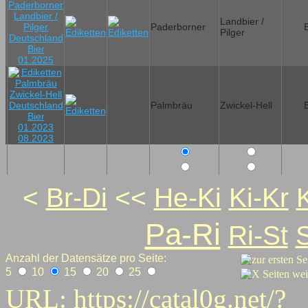
Landbier /
Paderborner
Pilger
Palmbräu
Zwickel-Hell
<
Br-Di
<<
He-Ki
Ki-Kr
Pa-Ri
Ri-St
Anzahl der Datensätze pro Seite:
5
10
15
20
25
URL:
https://catal0g.net/?