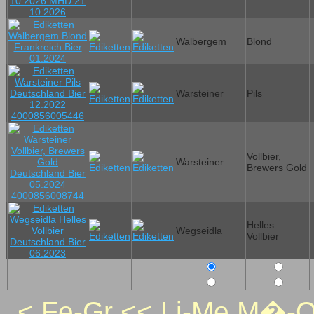
Walbergem
Blond
Warsteiner
Pils
Vollbier,
Warsteiner
Brewers Gold
Helles
Wegseidla
Vollbier
<
Fe-Gr
<<
Li-Me
M�-O