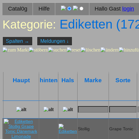
Catal0g
Hilfe
Hallo Gast
login
Ediketten (
17
Kategorie:
Spalten
→
Meldungen
↓
Haupt
hinten
Hals
Marke
Sorte
Stollig
Grape Tonic