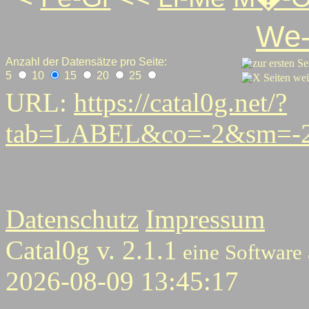
We
Anzahl der Datensätze pro Seite:
5
10
15
20
25
URL:
https://catal0g.net/?
tab=LABEL&co=-2&sm=-2
6
7
8
9
10
11
12
13
14
15
15
17
18
Datenschutz
Impressum
Catal0g v. 2.1.1
eine Software
2026-08-09 13:45:17