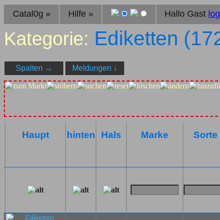
Catal0g
»
Hilfe
»
Hallo Gast
log
Ediketten (
17
Kategorie:
Spalten
→
Meldungen
↓
Haupt
hinten
Hals
Marke
Sorte