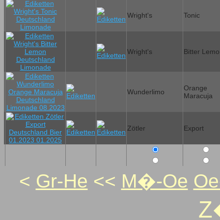
Wright's
Tonic
Wright's
Bitter Lem
Orange
Wunderlimo
Maracuja
Zötler
Export
<
Gr-He
<<
M�-Oe
Oe
Z