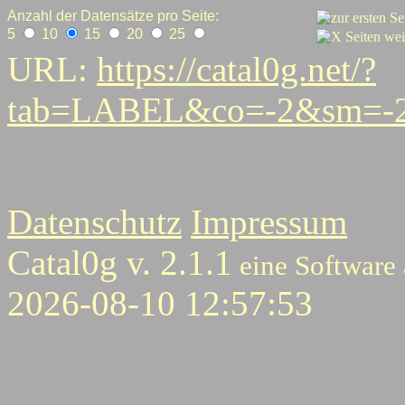
Anzahl der Datensätze pro Seite:
5
10
15
20
25
URL:
https://catal0g.net/?
tab=LABEL&co=-2&sm=-2
7
8
9
10
11
12
13
14
15
16
16
18
Datenschutz
Impressum
Catal0g v. 2.1.1
eine Software
2026-08-10 12:57:53
Stichwortliste enthaltener B
Ediketten