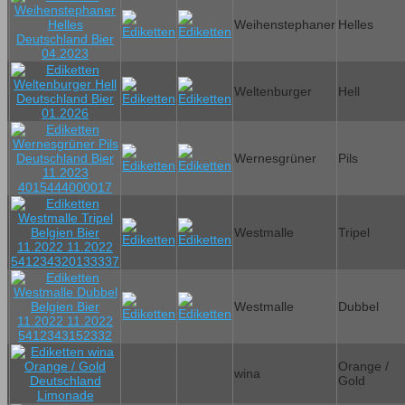
Weihenstephaner
Helles
Weltenburger
Hell
Wernesgrüner
Pils
Westmalle
Tripel
Westmalle
Dubbel
Orange /
wina
Gold