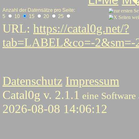
Anzahl der Datensätze pro Seite:
5
10
15
20
25
URL:
https://catal0g.net/?
tab=LABEL&co=-2&sm=-2
1
2
3
4
5
6
6
8
9
10
11
12
13
14
15
Datenschutz
Impressum
Catal0g v. 2.1.1
eine Software
2026-08-08 14:06:12
Stichwortliste enthaltener B
Ediketten