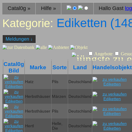
Catal0g
»
Hilfe
»
Hallo Gast
log
Ediketten (
14
Kategorie:
Meldungen
↓
Angebote
Gesu
Catal0g
Marke
Sorte
Land
Handelsobjekt
Bild
Hatz
Pils
Deutschland
Herbsthäuser
Märzen
Deutschland
Herbsthäuser
Pils
Deutschland
Helle,
Hertl
Deutschland
Die