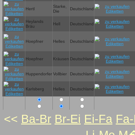
Starke,
Hertl
Deutschland
Die
Heylands
Hell
Deutschland
Bräu
Hoepfner
Helles
Deutschland
Hoepfner
Kräusen
Deutschland
Huppendorfer
Vollbier
Deutschland
Karlsberg
Helles
Deutschland
<<
Ba-Br
Br-Ei
Ei-Fa
Fa-
Li-Me
M�