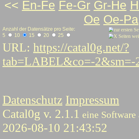
<<
En-Fe
Fe-Gr
Gr-He
H
Oe
Oe-Pa
Anzahl der Datensätze pro Seite:
5
10
15
20
25
URL:
https://catal0g.net/?
tab=LABEL&co=-2&sm=-2
1
2
3
4
5
6
7
8
9
9
11
12
13
14
15
16
17
18
Datenschutz
Impressum
Catal0g v. 2.1.1
eine Software
2026-08-10 21:43:52