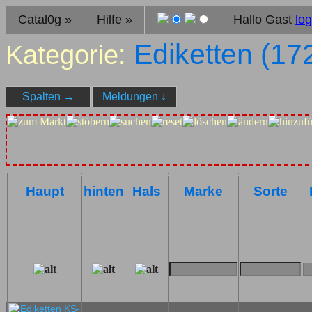
Catal0g
»
Hilfe
»
Hallo Gast
log
Ediketten (
17
Kategorie:
Spalten
→
Meldungen
↓
Haupt
hinten
Hals
Marke
Sorte