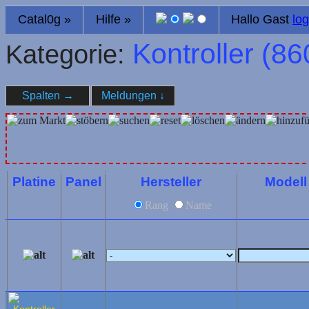
Catal0g
»
Hilfe
»
Hallo Gast
log
Kontroller (
86
Kategorie:
Spalten
→
Meldungen
↓
Platine
Panel
Hersteller
Modell
Rang
Name