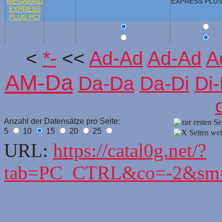
EXPRESS PLU
<
*-
<<
Ad-Ad
Ad-Ad
A
AM-Da
Da-Da
Da-Di
Di-
Anzahl der Datensätze pro Seite:
5
10
15
20
25
URL:
https://catal0g.net/?
tab=PC_CTRL&co=-2&sm=
4
5
6
7
8
9
10
11
12
13
13
15
16
17
18
19
20
21
22
23