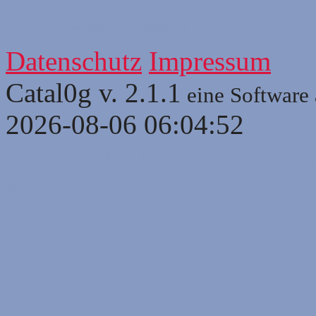
13
14
15
16
17
18
19
20
21
22
22
24
25
26
27
28
29
30
31
32
Datenschutz
Impressum
Catal0g v. 2.1.1
eine Software
2026-08-06 06:04:52
Stichwortliste enthaltener B
Kontroller