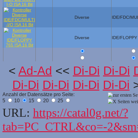
Diverse
IDE/FDC/MUL
Diverse
IDE/FLOPPY
<
Ad-Ad
<<
Di-Di
Di-Di
Di-Di
Di-Di
Di-Di
Di-Di
Anzahl der Datensätze pro Seite:
5
10
15
20
25
URL:
https://catal0g.net/?
tab=PC_CTRL&co=-2&sm=