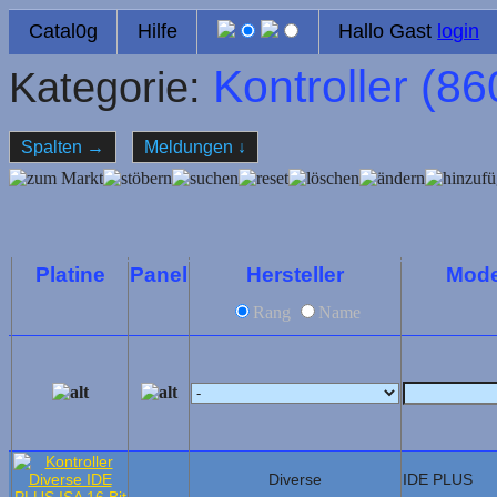
Catal0g
Hilfe
Hallo Gast
login
Kontroller (
86
Kategorie:
Spalten
→
Meldungen
↓
Platine
Panel
Hersteller
Mode
Rang
Name
Diverse
IDE PLUS