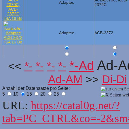
ACB-2370C, ACB-
Adaptec
2372C
Adaptec
ACB-2372
Ad-A
*-Ad
<<
*-
*-
*-
*-
Ad-AM
>>
Di-Di
Anzahl der Datensätze pro Seite:
5
10
15
20
25
URL:
https://catal0g.net/?
tab=PC_CTRL&co=-2&sm=