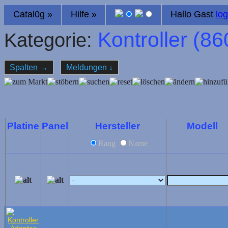
Catal0g
»
Hilfe
»
Hallo Gast
log
Kontroller (
86
Kategorie:
Spalten
→
Meldungen
↓
Platine
Panel
Hersteller
Modell
Rang
Name