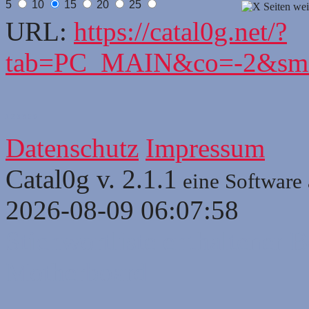
5
10
15
20
25
URL:
https://catal0g.net/?
tab=PC_MAIN&co=-2&sm=
1
2
3
3
5
6
Datenschutz
Impressum
Catal0g v. 2.1.1
eine Software
2026-08-09 06:07:58
Stichwortliste enthaltener B
Motherboard