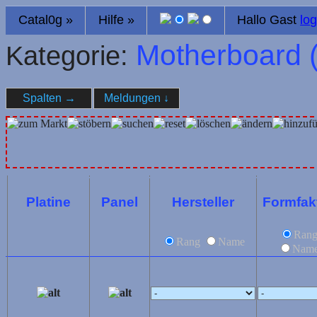
Catal0g
»
Hilfe
»
Hallo Gast
log
Motherboard 
Kategorie:
Spalten
→
Meldungen
↓
Platine
Panel
Hersteller
Formfak
Ran
Rang
Name
Nam