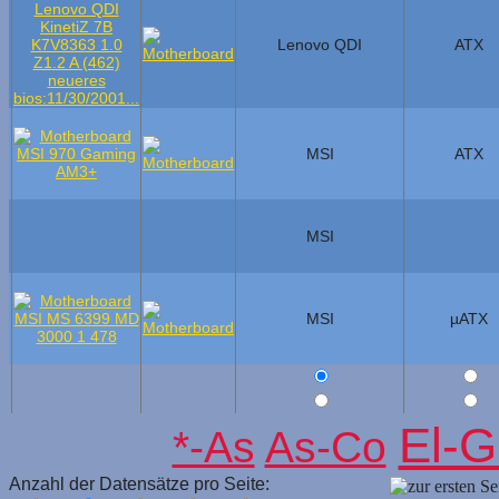
Lenovo QDI
ATX
MSI
ATX
MSI
MSI
µATX
El-G
*-As
As-Co
Anzahl der Datensätze pro Seite: