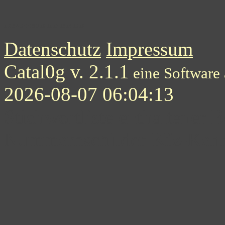
1
2
3
4
5
6
6
8
9
10
11
12
13
14
15
16
Datenschutz
Impressum
Catal0g v. 2.1.1
eine Software
2026-08-07 06:04:13
Stichwortliste enthaltener B
Nummernschilder-Kfz-Ken