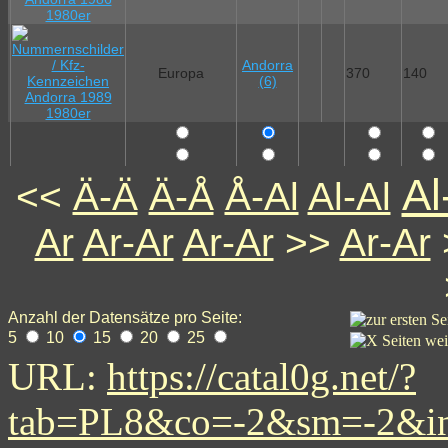
Andorra
Europa
370
140
(6)
A
<<
Ä-Ä
Ä-Å
Å-Al
Al-Al
Ar
Ar-Ar
Ar-Ar
>>
Ar-Ar
Anzahl der Datensätze pro Seite:
5
10
15
20
25
URL:
https://catal0g.net/?
tab=PL8&co=-2&sm=-2&i