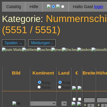
Catal0g
Hilfe
Hallo Gast
login
Nummernschil
Kategorie:
(
5551
/ 5551)
Spalten
→
Meldungen
↓
Bild
Kontinent
Land
€
Breite
Höh
Rang
Rang
Name
Name
+
+
─
─