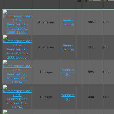
Amer.-
Australien
305
153
Samoa
Amer.-
Australien
305
153
Samoa
Andorra
Europa
325
135
(6)
Andorra
Europa
330
140
(6)