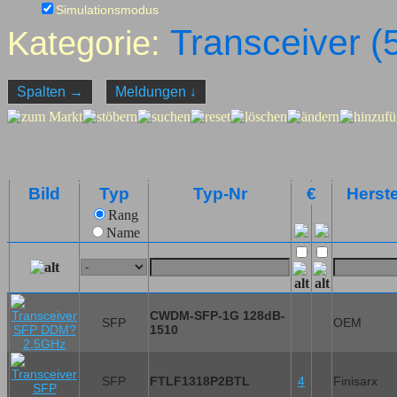
Simulationsmodus
Transceiver (
Kategorie:
Spalten
→
Meldungen
↓
Bild
Typ
Typ-Nr
€
Herste
Rang
Name
CWDM-SFP-1G 128dB-
SFP
OEM
1510
SFP
FTLF1318P2BTL
4
Finisarx