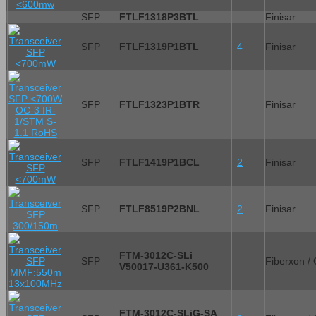
SFP
FTLF1318P3BTL
Finisar
SFP
FTLF1319P1BTL
4
Finisar
SFP
FTLF1323P1BTR
Finisar
SFP
FTLF1419P1BCL
2
Finisar
SFP
FTLF8519P2BNL
2
Finisar
FTM-3012C-SLi
SFP
Fiberxon /
V50017-U361-K500
FTM-3012C-SLiG-SA