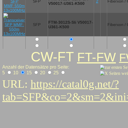
SFP
2
Fiberxon /
V50017-U361-K500
FTM-3012S-Sli V50017-
SFP
Fiberxon /
U361-K500
CW-FT
FT-FW
F
Anzahl der Datensätze pro Seite:
5
10
15
20
25
URL:
https://catal0g.net/?
tab=SFP&co=2&sm=2&ini
0
2
3
4
5
6