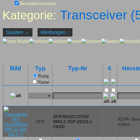
Simulationsmodus
Transceiver (
Kategorie:
Spalten
→
Meldungen
↓
Bild
Typ
Typ-Nr
€
Herste
Rang
Name
SFP/4GU/C1570V
ADVA / Boo
SFP
SM/LC IGP-28111J-
oclaro
C6AD