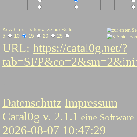
Anzahl der Datensätze pro Seite:
5
10
15
20
25
URL:
https://catal0g.net/?
tab=SFP&co=2&sm=2&ini=
0
Datenschutz
Impressum
Catal0g v. 2.1.1
eine Software
2026-08-07 10:47:29