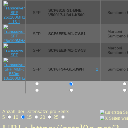
SCP6818-S1-BNE
SFP
Sumitomo E
V50017-U341-K500
Marconi
SFP
SCP6EE8-M1-CV-51
Sumitomo E
Marconi
SFP
SCP6EE8-M1-CV-53
Sumitomo E
SFP
SCP6F94-GL-BWH
2
Sumitomo E
Anzahl der Datensätze pro Seite:
5
10
15
20
25