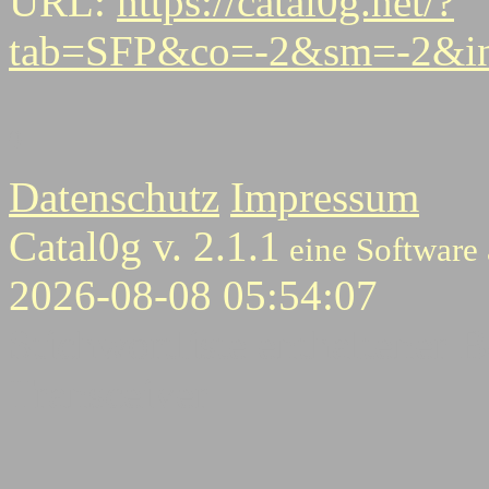
URL:
https://catal0g.net/?
tab=SFP&co=-2&sm=-2&ini
0
Datenschutz
Impressum
Catal0g v. 2.1.1
eine Software
2026-08-08 05:54:07
Stichwortliste enthaltener B
Transceiver