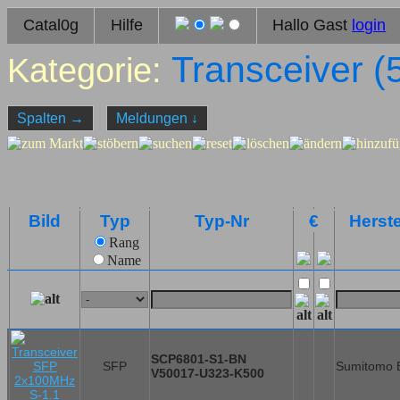
Catal0g
Hilfe
Hallo Gast
login
Transceiver (
Kategorie:
Spalten
→
Meldungen
↓
Bild
Typ
Typ-Nr
€
Herste
Rang
Name
SCP6801-S1-BN
SFP
Sumitomo E
V50017-U323-K500