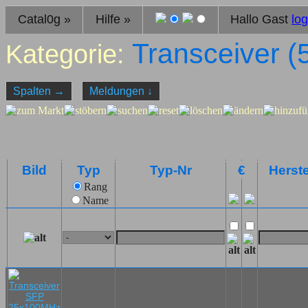
Catal0g
»
Hilfe
»
Hallo Gast
log
Transceiver (
Kategorie:
Spalten
→
Meldungen
↓
Bild
Typ
Typ-Nr
€
Herste
Rang
Name