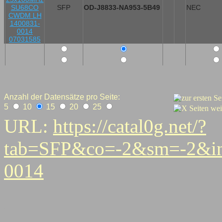
SFP
OD-J8833-NA953-5B49
NEC
Anzahl der Datensätze pro Seite:
5
10
15
20
25
URL:
https://catal0g.net/?
tab=SFP&co=-2&sm=-2&in
0014
0