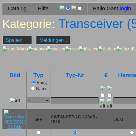
Catal0g
Hilfe
Hallo Gast
login
Transceiver (
Kategorie:
Spalten
→
Meldungen
↓
Bild
Typ
Typ-Nr
€
Herste
Rang
Name
CWDM-SFP-1G 128dB-
SFP
OEM
1510