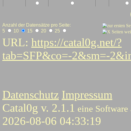
Anzahl der Datensätze pro Seite:
5
10
15
20
25
URL:
https://catal0g.net/?
tab=SFP&co=-2&sm=-2&in
0
Datenschutz
Impressum
Catal0g v. 2.1.1
eine Software
2026-08-06 04:33:19