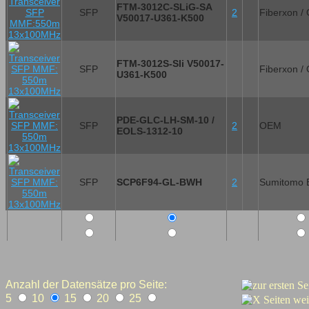
FTM-3012C-SLiG-SA
SFP
2
Fiberxon /
V50017-U361-K500
FTM-3012S-Sli V50017-
SFP
Fiberxon /
U361-K500
PDE-GLC-LH-SM-10 /
SFP
2
OEM
EOLS-1312-10
SFP
SCP6F94-GL-BWH
2
Sumitomo E
Anzahl der Datensätze pro Seite:
5
10
15
20
25