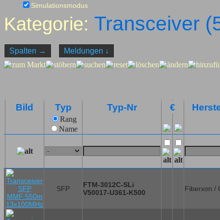
Simulationsmodus
Transceiver (
Kategorie:
Spalten
→
Meldungen
↓
Bild
Typ
Typ-Nr
€
Herste
Rang
Name
FTM-3012C-SLi
SFP
Fiberxon /
V50017-U361-K500