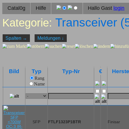
Catal0g
Hilfe
Hallo Gast
login
Transceiver (
Kategorie:
Spalten
→
Meldungen
↓
Bild
Typ
Typ-Nr
€
Herste
Rang
Name
SFP
FTLF1323P1BTR
Finisar