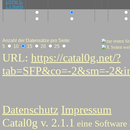
Anzahl der Datensätze pro Seite:
5
10
15
20
25
URL:
https://catal0g.net/?
tab=SFP&co=-2&sm=-2&in
0
Datenschutz
Impressum
Catal0g v. 2.1.1
eine Software