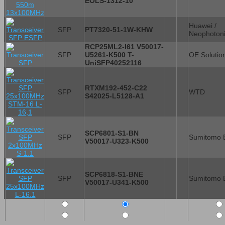
EOLS-1312-10
Huawei /
SFP
PT7320-51-1W-KHW
Neophoton
RCP25ML2-I61 V50017-
SFP
U5261-K500 T-
OE Solutio
UniSFP40252116
RTXM192-452-C22
SFP
WTD
S42025-L5128-A1
SCP6801-S1-BN
SFP
Sumitomo E
V50017-U323-K500
SCP6818-S1-BNE
SFP
Sumitomo E
V50017-U341-K500