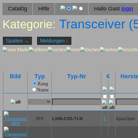
Catal0g
Hilfe
Hallo Gast
login
Transceiver (
Kategorie:
Spalten
→
Meldungen
↓
Bild
Typ
Typ-Nr
€
Herste
Rang
Name
SFP
LS48-C3S-TI-N
2
ApacOpto