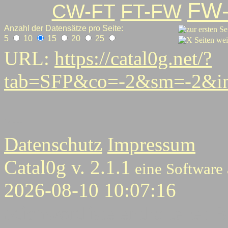
FW
CW-FT
FT-FW
Anzahl der Datensätze pro Seite:
5
10
15
20
25
URL:
https://catal0g.net/?
tab=SFP&co=-2&sm=-2&i
1
2
3
3
5
6
Datenschutz
Impressum
Catal0g v. 2.1.1
eine Software
2026-08-10 10:07:16
Stichwortliste enthaltener B