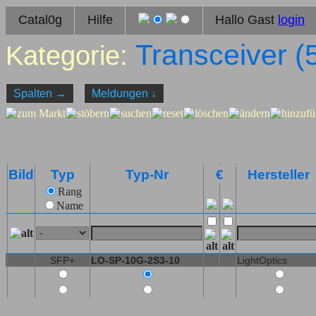
Catal0g
Hilfe
Hallo Gast
login
Transceiver (
Kategorie:
Spalten
→
Meldungen
↓
Bild
Typ
Typ-Nr
€
Hersteller
Rang
Name
SFP+
LO-SP-10G-2S3-10
LightOptics