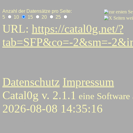
Anzahl der Datensätze pro Seite:
5
10
15
20
25
URL:
https://catal0g.net/?
tab=SFP&co=-2&sm=-2&i
0
Datenschutz
Impressum
Catal0g v. 2.1.1
eine Software
2026-08-08 14:35:16
Stichwortliste enthaltener B