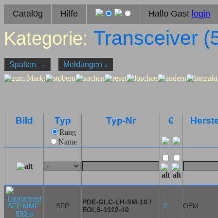
Catal0g
Hilfe
Hallo Gast
login
Transceiver (
Kategorie:
Spalten
→
Meldungen
↓
Bild
Typ
Typ-Nr
€
Herste
Rang
Name
PDE-GLC-LH-SM-10 /
SFP
2
OEM
EOLS-1312-10