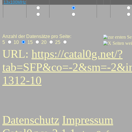
Anzahl der Datensätze pro Seite:
5
10
15
20
25
URL:
https://catal0g.net/?
tab=SFP&co=-2&sm=-2&i
1312-10
0
Datenschutz
Impressum