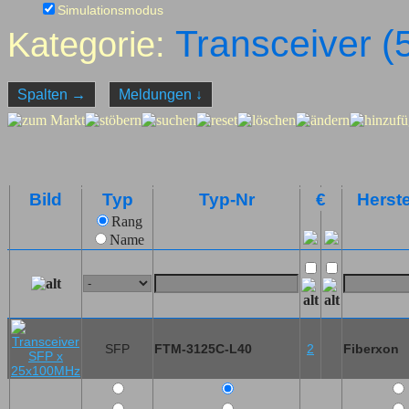
Simulationsmodus
Transceiver (
Kategorie:
Spalten
→
Meldungen
↓
Bild
Typ
Typ-Nr
€
Herste
Rang
Name
SFP
FTM-3125C-L40
2
Fiberxon