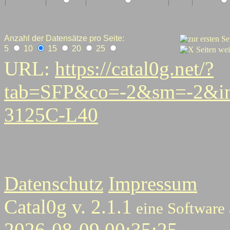
Anzahl der Datensätze pro Seite:
5
10
15
20
25
URL:
https://catal0g.net/?
tab=SFP&co=-2&sm=-2&i
3125C-L40
0
Datenschutz
Impressum
Catal0g v. 2.1.1
eine Software
2026-08-09 00:35:25