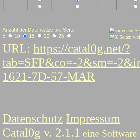
Anzahl der Datensätze pro Seite:
5
10
15
20
25
URL:
https://catal0g.net/?
tab=SFP&co=-2&sm=-2&i
1621-7D-57-MAR
0
Datenschutz
Impressum
Catal0g v. 2.1.1
eine Software