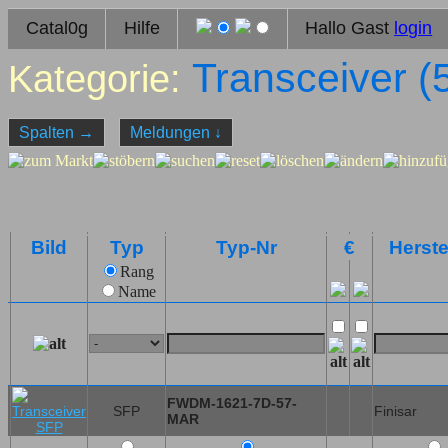
Catal0g
Hilfe
Hallo Gast
login
Transceiver (
Kategorie:
Spalten
→
Meldungen
↓
Bild
Typ
Typ-Nr
€
Herste
Rang
Name
FWDM-1621-7D-57-
SFP
Finisar
MAR