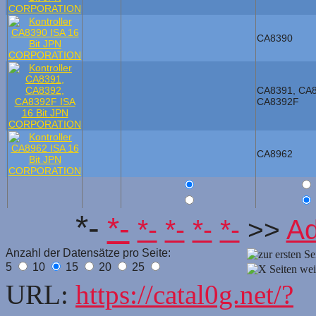
CA8390
CA8391, CA8
CA8392F
CA8962
*-
*-
*-
*-
*-
*-
>>
A
Anzahl der Datensätze pro Seite:
5
10
15
20
25
URL:
https://catal0g.net/?