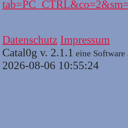
tab=PC_CTRL&co=2&sm=
0
2
3
4
5
6
7
8
9
10
Datenschutz
Impressum
Catal0g v. 2.1.1
eine Software
2026-08-06 10:55:24
Stichwortliste enthaltener B
Kontroller