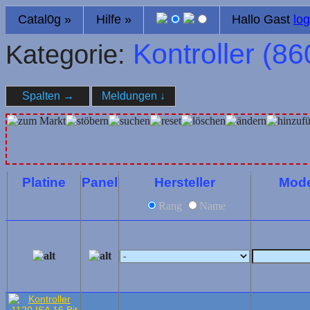
Catal0g
»
Hilfe
»
Hallo Gast
log
Kontroller (
86
Kategorie:
Spalten
→
Meldungen
↓
Platine
Panel
Hersteller
Mode
Rang
Name