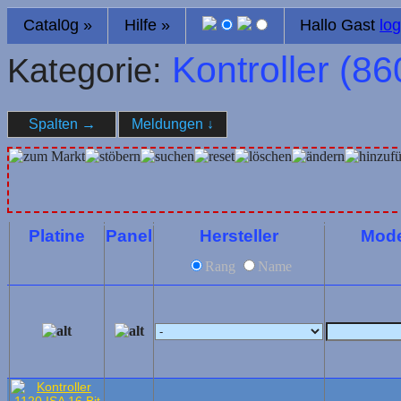
Catal0g
»
Hilfe
»
Hallo Gast
log
Kontroller (
86
Kategorie:
Spalten
→
Meldungen
↓
Platine
Panel
Hersteller
Mode
Rang
Name