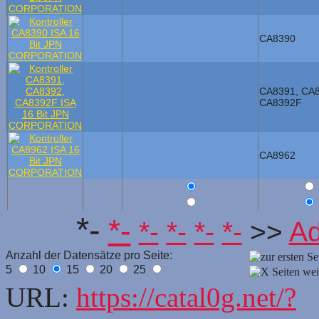
CA8390
CA8391, CA8
CA8392F
CA8962
*-
*-
*-
*-
*-
*-
>>
A
Anzahl der Datensätze pro Seite:
5
10
15
20
25
URL:
https://catal0g.net/?