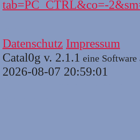
tab=PC_CTRL&co=-2&sm=
0
2
3
4
5
6
7
8
9
10
Datenschutz
Impressum
Catal0g v. 2.1.1
eine Software
2026-08-07 20:59:01
Stichwortliste enthaltener B
Kontroller