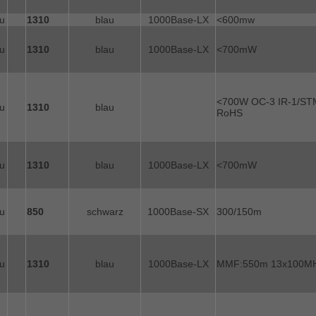
u
1310
blau
1000Base-LX
<600mw
u
1310
blau
1000Base-LX
<700mW
<700W OC-3 IR-1/ST
u
1310
blau
RoHS
u
1310
blau
1000Base-LX
<700mW
u
850
schwarz
1000Base-SX
300/150m
u
1310
blau
1000Base-LX
MMF:550m 13x100M