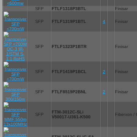
SFP
FTLF1318P3BTL
Finisar
SFP
FTLF1319P1BTL
4
Finisar
SFP
FTLF1323P1BTR
Finisar
SFP
FTLF1419P1BCL
2
Finisar
SFP
FTLF8519P2BNL
2
Finisar
FTM-3012C-SLi
SFP
Fiberxon /
V50017-U361-K500