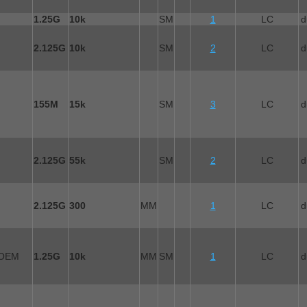
1.25G
10k
SM
1
LC
d
2.125G
10k
SM
2
LC
d
155M
15k
SM
3
LC
d
2.125G
55k
SM
2
LC
d
2.125G
300
MM
1
LC
d
 OEM
1.25G
10k
MM
SM
1
LC
d