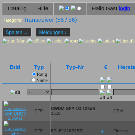
Catal0g
Hilfe
Hallo Gast
login
Transceiver (
56
/ 56)
Kategorie:
Spalten
→
Meldungen
↓
Bild
Typ
Typ-Nr
€
Herste
Rang
Name
CWDM-SFP-1G 128dB-
SFP
OEM
1510
SFP
FTLF1318P2BTL
4
Finisarx